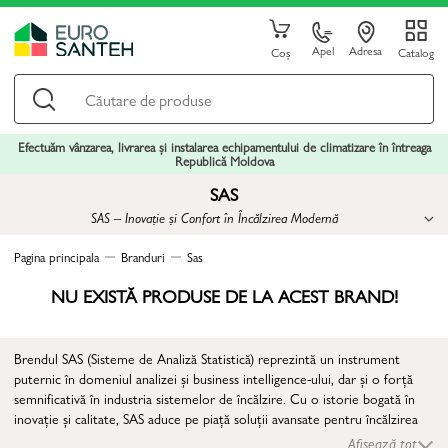
Apel
Adresa
Coș
Catalog
Efectuăm vânzarea, livrarea și instalarea echipamentului de climatizare în întreaga
Republică Moldova
SAS
SAS – Inovație și Confort în Încălzirea Modernă
Pagina principala
Branduri
Sas
NU EXISTĂ PRODUSE DE LA ACEST BRAND!
Brendul SAS (Sisteme de Analiză Statistică) reprezintă un instrument
puternic în domeniul analizei și business intelligence-ului, dar și o forță
semnificativă în industria sistemelor de încălzire. Cu o istorie bogată în
inovație și calitate, SAS aduce pe piață soluții avansate pentru încălzirea
eficientă și confortabilă a locuințelor.
Afișează tot