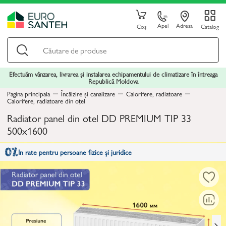
Apel
Adresa
Coș
Catalog
Efectuăm vânzarea, livrarea și instalarea echipamentului de climatizare în întreaga
Republică Moldova
Pagina principala
Încălzire și canalizare
Calorifere, radiatoare
Calorifere, radiatoare din oțel
Radiator panel din otel DD PREMIUM TIP 33
500x1600
In rate pentru persoane fizice și juridice