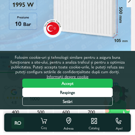
Folosim cookie-uri și tehnologii similare pentru a asigura buna
funcționare a site-ului, pentru a analiza traficul și pentru a optimiza
publicitatea. Puteți accepta toate cookie-urile, le puteți refuza sau
puteți configura setările de confidențialitate după cum doriți.
Informații despre cookie
Accept
Codul produsului:
840027
Respinge
Latime, mm:
1000
Setări
4.8
400
500
600
700
800
RO
900
1000
1100
1200
1300
Coș
Catalog
Apel
Adresa