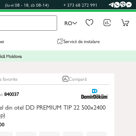
0
(lu-vi 08 - 18, sb 08-14)
+ 373 68 272 991
RO
pei
Servicii de instalare
blică Moldova
a favorite
Compară
ui:
840037
nel din otel DD PREMIUM TIP 22 500x2400
up)
00