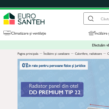
Climatizare și ventilație
Încălzire 
Efectuăm vân
Pagina principala
Încălzire și canalizare
Calorifere, radiatoare
C
In rate pentru persoane fizice și juridice