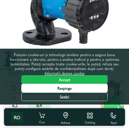
Folosim cookie-uri și tehnologii similare pentru a asigura buna
funcționare a site-ului, pentru a analiza traficul și pentru a optimiza
publicitatea. Puteți accepta toate cookie-urile, le puteți refuza sau
puteți configura setările de confidențialitate după cum doriți.
Informații despre cookie
Accept
Codul produsului:
26701
Respinge
Inaltimea maxima de pompare, m:
8,4
Setări
4.8
6,2
8,4
RO
Toate caracteristicile
Coș
Catalog
Apel
Adresa