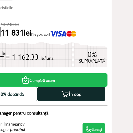
isticile
13 948
lei
11 831
lei
Negociabil
8
0%
lei
= 1 162.33
lei/lună
SUPRAPLATĂ
ă
Cumpără acum
la 0% dobândă
În coș
anager pentru consultanță
ir Imamearov
ager principal
Sunați