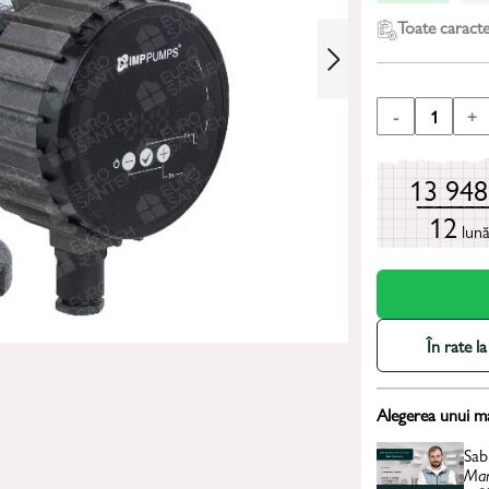
Toate caracter
-
1
+
13 94
12
lun
În rate 
Alegerea unui m
Sab
Man