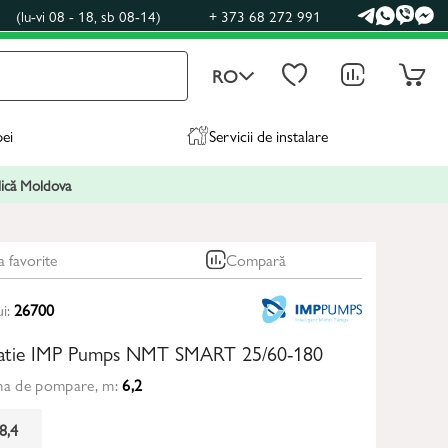
0
(lu-vi 08 - 18, sb 08-14)
+ 373 68 272 991
RO
pei
Servicii de instalare
blică Moldova
a favorite
Compară
ui:
26700
latie IMP Pumps NMT SMART 25/60-180
ma de pompare, m:
6,2
8,4