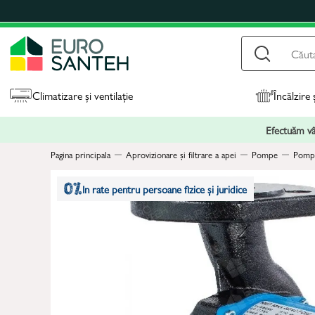
Climatizare și ventilație
Încălzire 
Efectuăm vân
Pagina principala
Aprovizionare și filtrare a apei
Pompe
Pompe
In rate pentru persoane fizice și juridice