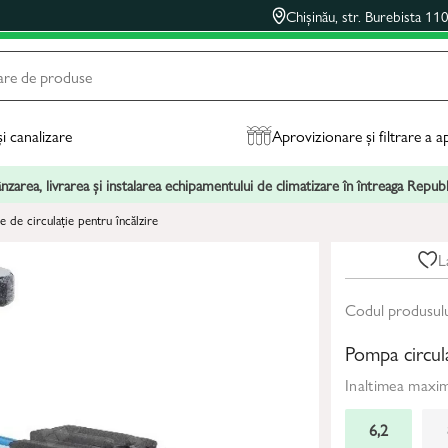
Chișinău, str. Burebista 11
și canalizare
Aprovizionare și filtrare a a
zarea, livrarea și instalarea echipamentului de climatizare în întreaga Repu
 de circulație pentru încălzire
L
Codul produsul
Pompa circu
Inaltimea maxi
6,2