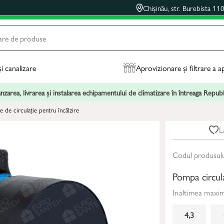
Chișinău, str. Burebista 11
și canalizare
Aprovizionare și filtrare a a
zarea, livrarea și instalarea echipamentului de climatizare în întreaga Repu
 de circulație pentru încălzire
L
Codul produsul
Pompa circu
Inaltimea maxi
4,3