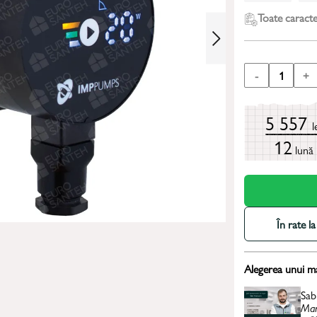
Toate caracter
-
1
+
5 557
l
12
lună
În rate 
Alegerea unui m
Sab
Man