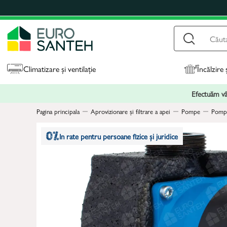
Climatizare și ventilație
Încălzire 
Efectuăm vân
Pagina principala
Aprovizionare și filtrare a apei
Pompe
Pompe
In rate pentru persoane fizice și juridice