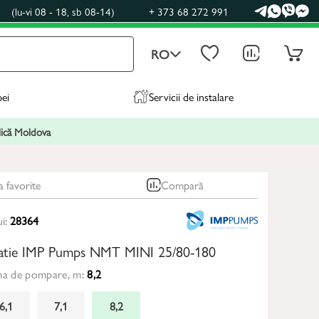
0
(lu-vi 08 - 18, sb 08-14)
+ 373 68 272 991
RO
pei
Servicii de instalare
blică Moldova
a favorite
Compară
ui:
28364
latie IMP Pumps NMT MINI 25/80-180
ma de pompare, m:
8,2
6,1
7,1
8,2