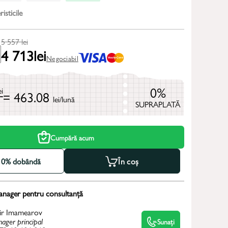
isticile
5 557
lei
4 713
lei
Negociabil
0%
ei
= 463.08
lei/lună
SUPRAPLATĂ
Cumpără acum
la 0% dobândă
În coș
anager pentru consultanță
ir Imamearov
ager principal
Sunați