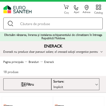
Apel
Adresa
Coș
Catalog
Efectuăm vânzarea, livrarea și instalarea echipamentului de climatizare în întreaga
Republică Moldova
ENERACK
Enerack nu produce doar panouri solare; el creează soluții energetice pentru
viitor
Pagina principala
Branduri
Enerack
18
produse
Sortare:
Filtru
Implicit