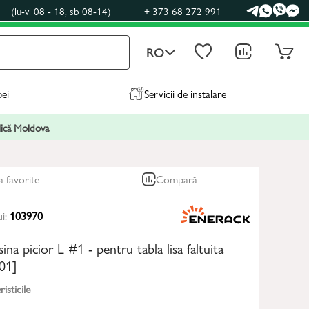
0
(lu-vi 08 - 18, sb 08-14)
+ 373 68 272 991
RO
pei
Servicii de instalare
blică Moldova
a favorite
Compară
ui:
103970
sina picior L #1 - pentru tabla lisa faltuita
01]
isticile