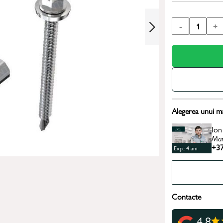
-
1
+
Alegerea unui m
Ion
Man
+37
Exp.: 4 ani
Contacte
4.8