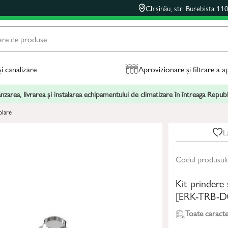
Chișinău, str. Burebista 11
și canalizare
Aprovizionare și filtrare a a
zarea, livrarea și instalarea echipamentului de climatizare în întreaga Repu
olare
L
Codul produsul
Kit prindere 
[ERK-TRB-D
Toate caracter