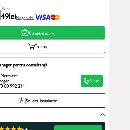
55
lei
49
lei
Negociabil
Cumpără acum
În coș
anager pentru consultanță
 Mereacre
ager
Sunați
3 60 992 211
Solicită instalator
(646)