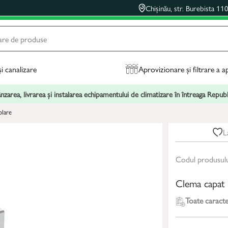
Chișinău, str. Burebista 11
și canalizare
Aprovizionare și filtrare a a
zarea, livrarea și instalarea echipamentului de climatizare în întreaga Repu
olare
L
Codul produsul
Clema capa
Toate caracter