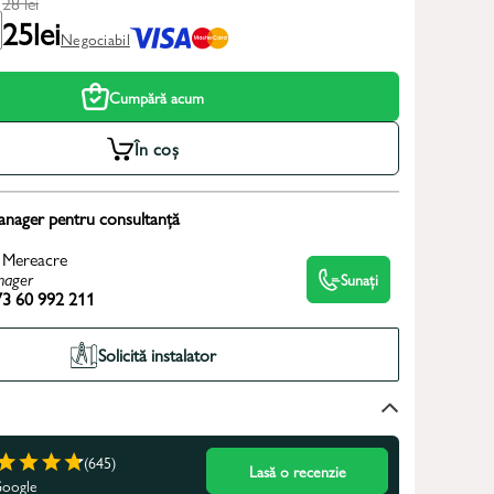
28
lei
25
lei
Negociabil
Cumpără acum
În coș
anager pentru consultanță
 Mereacre
ager
Sunați
3 60 992 211
Solicită instalator
(645)
Lasă o recenzie
Google