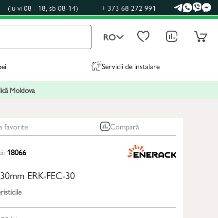
0
(lu-vi 08 - 18, sb 08-14)
+ 373 68 272 991
RO
pei
Servicii de instalare
blică Moldova
a favorite
Compară
ui:
18066
t 30mm ERK-FEC-30
isticile