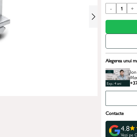
-
1
+
Alegerea unui m
Ion
Man
+37
Exp.: 4 ani
Contacte
4.8
Vezi pe 