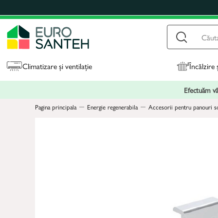
Climatizare și ventilație
Încălzire 
Efectuăm vân
Pagina principala
Energie regenerabila
Accesorii pentru panouri s