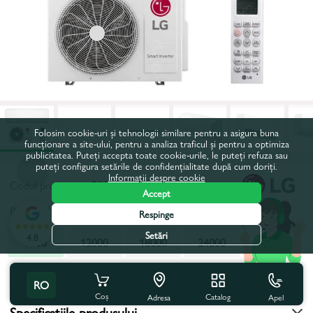
Folosim cookie-uri și tehnologii similare pentru a asigura buna
funcționare a site-ului, pentru a analiza traficul și pentru a optimiza
publicitatea. Puteți accepta toate cookie-urile, le puteți refuza sau
puteți configura setările de confidențialitate după cum doriți.
Informații despre cookie
Codul produsului:
211219
Accept
Putere, BTU:
9000
Respinge
Setări
4.8
9000
12000
18000
24000
Toate caracteristicile
Cu acest produs se cumpără
RO
Coș
Catalog
Apel
Adresa
Specificațiile produsului