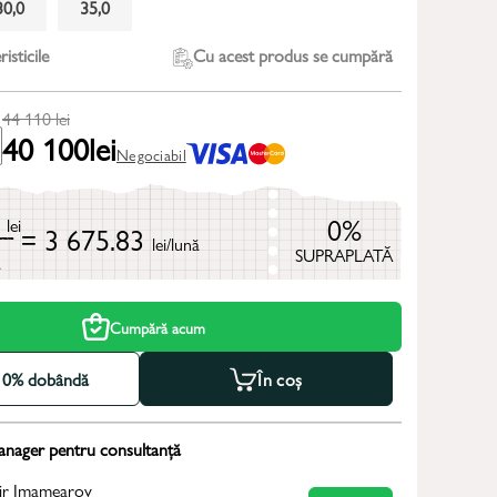
30,0
35,0
isticile
Cu acest produs se cumpără
44 110
lei
40 100
lei
Negociabil
0
0%
lei
= 3 675.83
lei/lună
SUPRAPLATĂ
ă
Cumpără acum
la 0% dobândă
În coș
anager pentru consultanță
ir Imamearov