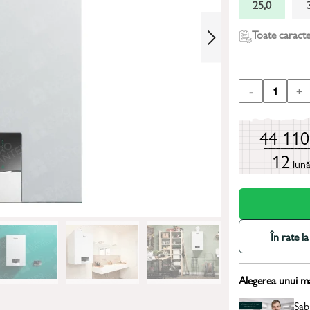
25,0
Toate caracter
-
1
+
44 11
12
lun
În rate 
Alegerea unui m
Sab