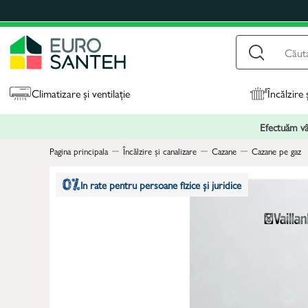
Climatizare și ventilație
Încălzire 
Efectuăm vân
Pagina principala
Încălzire și canalizare
Cazane
Cazane pe gaz
In rate pentru persoane fizice și juridice