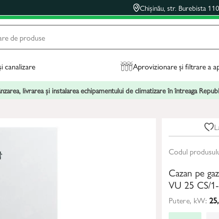
Chișinău, str. Burebista 11
și canalizare
Aprovizionare și filtrare a a
zarea, livrarea și instalarea echipamentului de climatizare în întreaga Repu
L
Codul produsul
Cazan pe g
VU 25 CS/1
Putere, kW:
25,