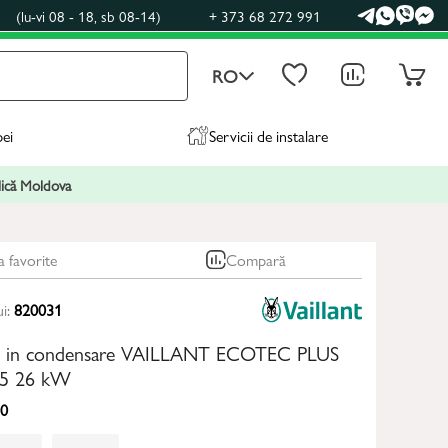
0
(lu-vi 08 - 18, sb 08-14)
+ 373 68 272 991
RO
pei
Servicii de instalare
blică Moldova
a favorite
Compară
ui:
820031
az in condensare VAILLANT ECOTEC PLUS
-5 26 kW
0