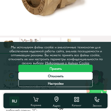
Мы используем файлы cookie и аналогичные технологии для
обеспечения надежной работы сайта, анализа посещаемости и
оптимизации рекламы. Вы можете принять все файлы cookie,
отклонить их или настроить параметры конфиденциальности по
своему выбору.
Информация о файлах Cookie
Код товара:
213687
Принять
Все характеристики
Отклонить
Настройки
4.8
Характеристики продукта
Тип:
Американка
RU
Корзина
Каталог
Минимальная температура
Звонок
Адрес
-50
рабочей среды, ºС: