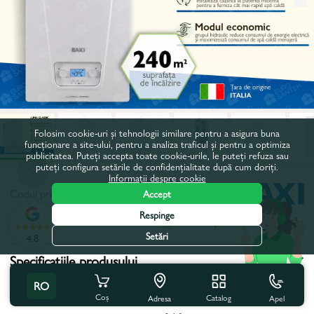
Folosim cookie-uri și tehnologii similare pentru a asigura buna
funcționare a site-ului, pentru a analiza traficul și pentru a optimiza
publicitatea. Puteți accepta toate cookie-urile, le puteți refuza sau
puteți configura setările de confidențialitate după cum doriți.
Informații despre cookie
Codul produsului:
BXLC2400F
Accept
Respinge
Toate caracteristicile
Cu acest produs se cumpără
Setări
4.8
Specificațiile produsului
RO
Tip:
In condensare
Coș
Catalog
Apel
Adresa