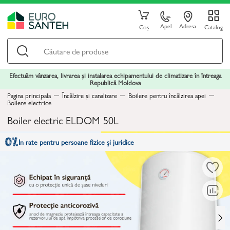
Apel
Adresa
Coș
Catalog
Efectuăm vânzarea, livrarea și instalarea echipamentului de climatizare în întreaga
Republică Moldova
Pagina principala
Încălzire și canalizare
Boilere pentru încălzirea apei
Boilere electrice
Boiler electric ELDOM 50L
In rate pentru persoane fizice și juridice