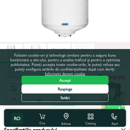
Folosim cookie-uri și tehnologii similare pentru a asigura buna
funcționare a site-ului, pentru a analiza traficul și pentru a optimiza
publicitatea. Puteți accepta toate cookie-urile, le puteți refuza sau
puteți configura setările de confidențialitate după cum doriți.
Informații despre cookie
Codul produsului:
47121
Accept
Volum, l:
100
Respinge
Setări
4.8
50
80
100
Toate caracteristicile
RO
Coș
Catalog
Apel
Adresa
Specificațiile produsului