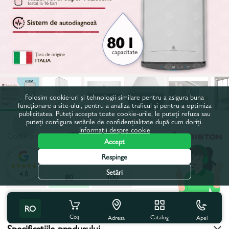
Folosim cookie-uri și tehnologii similare pentru a asigura buna
funcționare a site-ului, pentru a analiza traficul și pentru a optimiza
publicitatea. Puteți accepta toate cookie-urile, le puteți refuza sau
puteți configura setările de confidențialitate după cum doriți.
Informații despre cookie
Codul produsului:
17278
Accept
Volum, l:
80
Respinge
Setări
4.8
50
80
100
Toate caracteristicile
RO
Coș
Catalog
Apel
Adresa
Specificațiile produsului