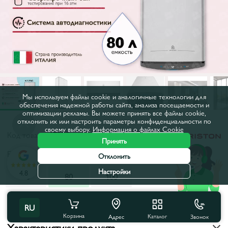
Мы используем файлы cookie и аналогичные технологии для
обеспечения надежной работы сайта, анализа посещаемости и
оптимизации рекламы. Вы можете принять все файлы cookie,
отклонить их или настроить параметры конфиденциальности по
своему выбору.
Информация о файлах Cookie
Код товара:
17278
Принять
Емкость, л:
80
Отклонить
Настройки
4.8
50
80
100
Все характеристики
RU
Корзина
Каталог
Звонок
Адрес
Характеристики продукта