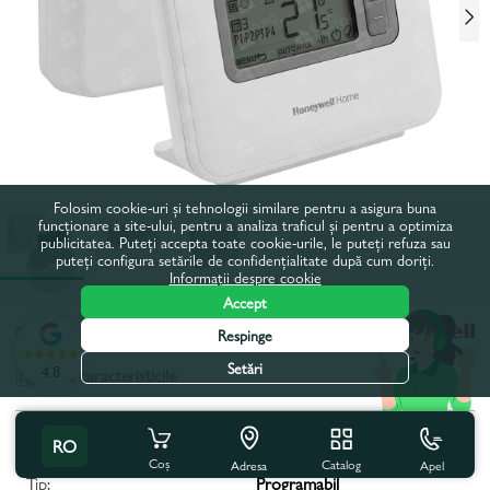
Folosim cookie-uri și tehnologii similare pentru a asigura buna
funcționare a site-ului, pentru a analiza traficul și pentru a optimiza
publicitatea. Puteți accepta toate cookie-urile, le puteți refuza sau
puteți configura setările de confidențialitate după cum doriți.
Informații despre cookie
Accept
Codul produsului:
88137
Respinge
Setări
4.8
Toate caracteristicile
Specificațiile produsului
RO
Coș
Catalog
Apel
Adresa
Tip:
Programabil