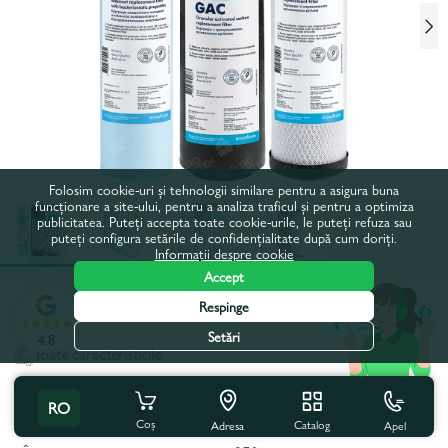
Folosim cookie-uri și tehnologii similare pentru a asigura buna
funcționare a site-ului, pentru a analiza traficul și pentru a optimiza
publicitatea. Puteți accepta toate cookie-urile, le puteți refuza sau
puteți configura setările de confidențialitate după cum doriți.
Informații despre cookie
Accept
Respinge
Codul produsului:
47EK0434
Setări
4.8
Toate caracteristicile
Specificațiile produsului
RO
Coș
Catalog
Apel
Adresa