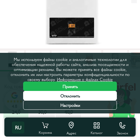
Мы используем файлы cookie и аналогичные технологии для
обеспечения надежной работы сайта, анализа посещаемости и
оптимизации рекламы. Вы можете принять все файлы cookie,
отклонить их или настроить параметры конфиденциальности по
своему выбору.
Информация о файлах Cookie
Код товара:
44114
Принять
Отклонить
Мощность, кВт:
24,0
Настройки
4.8
24,0
30,0
40,0
Все характеристики
С этим товаром покупают
RU
Корзина
Каталог
Звонок
Адрес