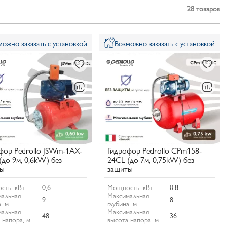
28
товаров
можно заказать с установкой
Возможно заказать с установкой
фор Pedrollo JSWm-1AX-
Гидрофор Pedrollo CPm158-
(до 9м, 0,6kW) без
24CL (до 7м, 0,75kW) без
ты
защиты
сть, кВт
0,6
Мощность, кВт
0,8
альная
Максимальная
9
8
, м
глубина, м
альная
Максимальная
48
36
 напора, м
высота напора, м