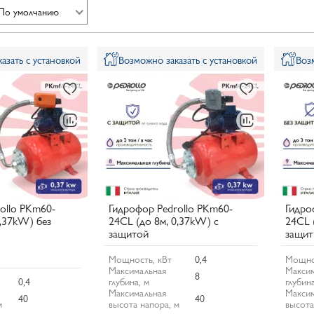
По умолчанию
азать с установкой
Возможно заказать с установкой
Воз
ollo PKm60-
Гидрофор Pedrollo PKm60-
Гидро
0,37kW) без
24CL (до 8м, 0,37kW) с
24CL 
защитой
защи
Мощность, кВт
0,4
Мощно
Максимальная
Максим
8
0,4
глубина, м
глубина
Максимальная
Максим
40
40
м
высота напора, м
высота