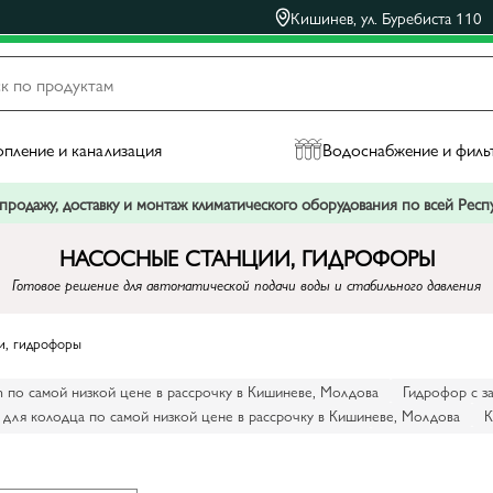
Кишинев, ул. Буребиста 110
пление и канализация
Водоснабжение и филь
родажу, доставку и монтаж климатического оборудования по всей Рес
НАСОСНЫЕ СТАНЦИИ, ГИДРОФОРЫ
Готовое решение для автоматической подачи воды и стабильного давления
и, гидрофоры
 по самой низкой цене в рассрочку в Кишиневе, Молдова
Гидрофор с з
 для колодца по самой низкой цене в рассрочку в Кишиневе, Молдова
К
 Ebara напрямую от импортеров, по самой низкой цене
Купить гидрофор