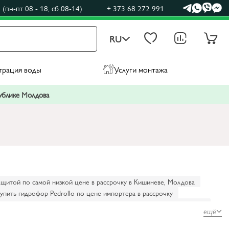
(пн-пт 08 - 18, сб 08-14)
+ 373 68 272 991
RU
трация воды
Услуги монтажа
публике Молдова
ащитой по самой низкой цене в рассрочку в Кишиневе, Молдова
упить гидрофор Pedrollo по цене импортера в рассрочку
 для дома по самой низкой цене в рассрочку в Кишиневе, Молдова
ещё