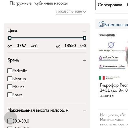
Погружные, глубинные насосы
Сортировка:
Показать ещё
Возможно зак
Цена
лей
лей
от
до
Бренд
Pedrollo
Neptun
Гидрофор Pedr
Marina
24CL (до 8м, 
Ebara
защиты
Максимальная высота напора, м
Мощность, кВт
Максимальная
30,0-39,0
высота напора, 