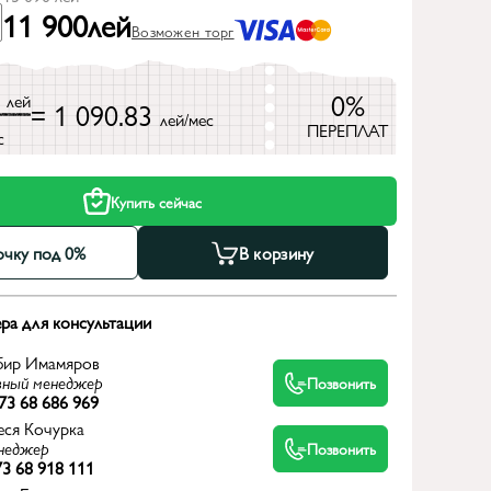
11 900
лей
Возможен торг
0
0%
лей
= 1 090.83
лей/мес
ПЕРЕПЛАТ
с
Купить сейчас
очку под 0%
В корзину
ра для консультации
бир Имамяров
вный менеджер
Позвонить
73 68 686 969
еся Кочурка
неджер
Позвонить
3 68 918 111