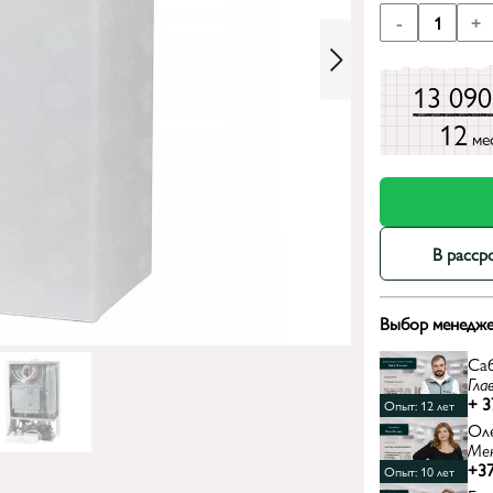
-
1
+
13 09
12
ме
В расср
Выбор менедже
Са
Гла
+ 3
Опыт: 12 лет
Ол
Ме
+37
Опыт: 10 лет