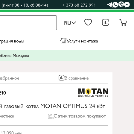
(пн-пт 08 - 18, сб 08-14)
+ 373 68 272 991
RU
трация воды
Услуги монтажа
публике Молдова
избранное
В сравнение
210
ий газовый котел MOTAN OPTIMUS 24 кВт
ристики
С этим товаром покупают
13 090
лей