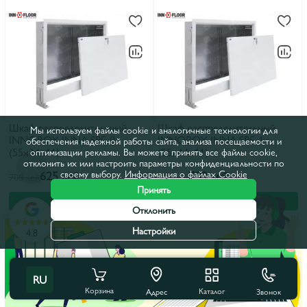
Шкаф распределительный
Шкаф распределительный
Мы используем файлы cookie и аналогичные технологии для
INNOBOX INNA SPE-0
INNOBOX INNA SPE-1
обеспечения надежной работы сайта, анализа посещаемости и
(55x34x11)
(55x44x11)
оптимизации рекламы. Вы можете принять все файлы cookie,
отклонить их или настроить параметры конфиденциальности по
своему выбору.
Информация о файлах Cookie
625 лей
700 лей
700 лей
784 лей
Принять
В корзину
В корзину
Отклонить
Настройки
4.8
RU
Корзина
Каталог
Звонок
Адрес