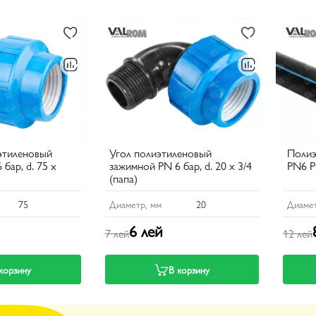
этиленовый
Угол полиэтиленовый
Полиэ
бар, d. 75 x
зажимной PN 6 бар, d. 20 x 3/4
PN6 P
(папа)
75
Диаметр, мм
20
Диамет
6 лей
7 лей
12 лей
корзину
В корзину