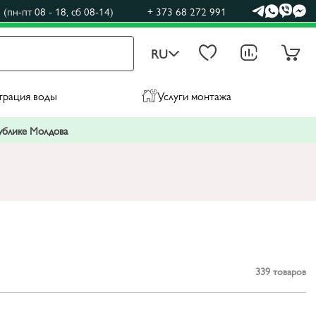
(пн-пт 08 - 18, сб 08-14)
+ 373 68 272 991
RU
трация воды
Услуги монтажа
публике Молдова
339
товаров