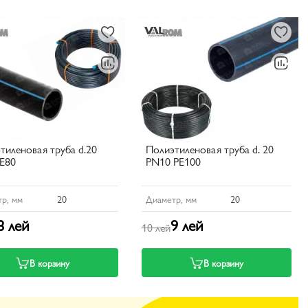
тиленовая труба d.20
Полиэтиленовая труба d. 20
E80
PN10 PE100
р, мм
20
Диаметр, мм
20
8 лей
9 лей
10 лей
В корзину
В корзину