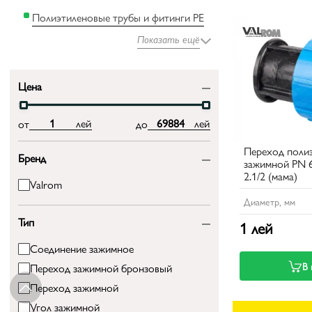
Полиэтиленовые трубы и фитинги PE
Показать ещё
Цена
лей
лей
от
до
Переход поли
Бренд
зажимной PN 6 
2.1/2 (мама)
Valrom
Диаметр, мм
Тип
1 лей
Соединение зажимное
В 
Переход зажимной бронзовый
Переход зажимной
Угол зажимной