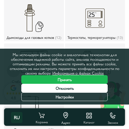
Дымоходы для газовых котлов
(12)
Термостаты, терморегуляторы
(13)
Мы используем файлы cookie и аналогичные технологии для
обеспечения надежной работы сайта, анализа посещаемости и
оптимизации рекламы. Вы можете принять все файлы cookie,
отклонить их или настроить параметры конфиденциальности по
своему выбору.
Информация о файлах Cookie
Принять
Стабилизаторы напряжения,
газовые клапаны
(6)
Материалы для монтажа котлов
(28)
Отклонить
Настройки
4.8
RU
Корзина
Каталог
Звонок
Адрес