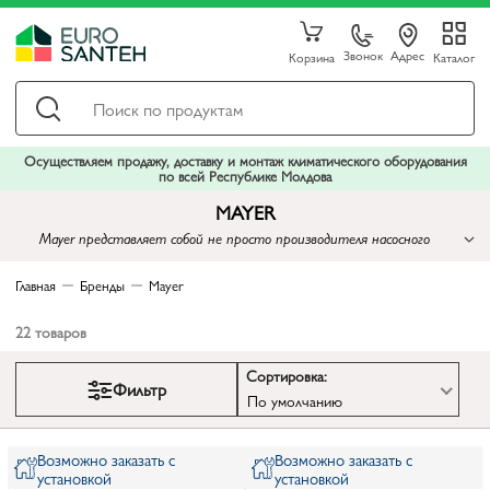
Звонок
Адрес
Корзина
Каталог
Осуществляем продажу, доставку и монтаж климатического оборудования
по всей Республике Молдова
MAYER
Mayer представляет собой не просто производителя насосного
оборудования, но и новатора, ориентированного на предоставление
клиентам передовых технологий для решения широкого спектра
Главная
Бренды
Mayer
задач в сфере водоснабжения, отопления и охлаждения
22
товаров
Сортировка:
Фильтр
По умолчанию
Возможно заказать с
Возможно заказать с
установкой
установкой