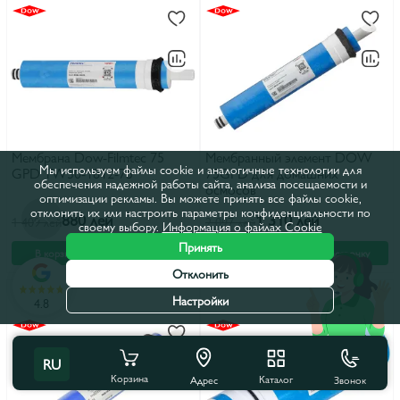
Мембрана Dow-Filmtec 75
Мембранный элемент DOW
Мы используем файлы cookie и аналогичные технологии для
GPD TW30-1812-75
75GPD для домашних
обеспечения надежной работы сайта, анализа посещаемости и
осмосов
оптимизации рекламы. Вы можете принять все файлы cookie,
отклонить их или настроить параметры конфиденциальности по
880 лей
1 310 лей
1 409 лей
2 097 лей
своему выбору.
Информация о файлах Cookie
Принять
В корзину
В рассрочку
В корзину
В рассрочку
Отклонить
Настройки
4.8
RU
Корзина
Каталог
Звонок
Адрес