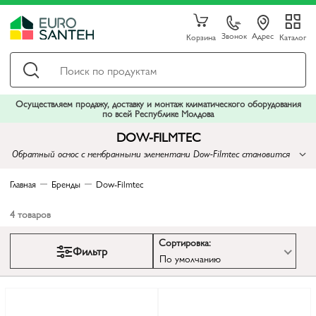
Звонок
Адрес
Корзина
Каталог
Осуществляем продажу, доставку и монтаж климатического оборудования
по всей Республике Молдова
DOW-FILMTEC
Обратный осмос с мембранными элементами Dow-Filmtec становится
важным звеном в обеспечении человечества чистой и безопасной
водой
Главная
Бренды
Dow-Filmtec
4
товаров
Сортировка:
Фильтр
По умолчанию