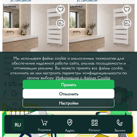
Дизайнерский
Дизайнерский
Мы используем файлы cookie и аналогичные технологии для
полотенцесушитель LOJIMAX
полотенцесушитель LOJIMAX
обеспечения надежной работы сайта, анализа посещаемости и
коллекция ORION 700x500
коллекция ORION 1700x500
оптимизации рекламы. Вы можете принять все файлы cookie,
отклонить их или настроить параметры конфиденциальности по
мм, Белый
мм, Белый
своему выбору.
Информация о файлах Cookie
1 570 лей
3 315 лей
Принять
Отклонить
В корзину
В рассрочку
В корзину
В рассрочку
Настройки
4.8
RU
Корзина
Каталог
Звонок
Адрес