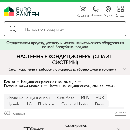
Звонок
Адрес
Корзина
Каталог
Осуществляем продажу, доставку и монтаж климатического оборудования
по всей Республике Молдова
НАСТЕННЫЕ КОНДИЦИОНЕРЫ (СПЛИТ-
СИСТЕМЫ)
Сплит-системы с выбором по мощности, уровню шума и условиям
установки
Главная
Кондиционирование и вентиляция
Бытовые кондиционеры
Настенные кондиционеры, сплит-системы
Японские кондиционеры
Зима-Лето
MDV
AUX
Hyundai
LG
Electrolux
Cooper&Hunter
Daikin
Mitsubishi Electric
Royal Clima
Samsung
Auratsu
Ariston
ещё
663
товаров
Baxi
Heiko
Hoapp
Energolux
Hisense
Nord Star
Bosch
Mitsubishi Heavy
TCL
Inventor
Haier
Zanussi
Сортировка:
Фильтр
Gree
80 м²
70 м²
65 м²
60 м²
50 м²
45 м²