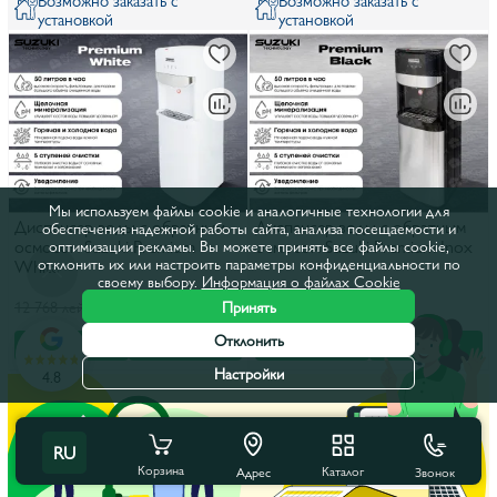
установкой
установкой
Мы используем файлы cookie и аналогичные технологии для
Диспенсер воды с обратным
Диспенсер воды с обратным
обеспечения надежной работы сайта, анализа посещаемости и
осмосом Suzuki Premium
осмосом Suzuki Premium Inox
оптимизации рекламы. Вы можете принять все файлы cookie,
отклонить их или настроить параметры конфиденциальности по
White
своему выбору.
Информация о файлах Cookie
11 400 лей
11 400 лей
Принять
12 768 лей
12 768 лей
Отклонить
В корзину
В рассрочку
В корзину
В рассрочку
Настройки
4.8
RU
Корзина
Каталог
Звонок
Адрес