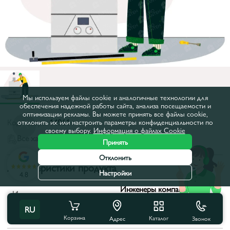
Мы используем файлы cookie и аналогичные технологии для
обеспечения надежной работы сайта, анализа посещаемости и
оптимизации рекламы. Вы можете принять все файлы cookie,
Код товара:
14961
отклонить их или настроить параметры конфиденциальности по
своему выбору.
Информация о файлах Cookie
Все характеристики
Принять
Отклонить
Характеристики продукта
Настройки
4.8
Инженеры компании
Исполнители:
Eurosanteh
RU
Время выполнения, часы:
1-1,30
Корзина
Каталог
Звонок
Адрес