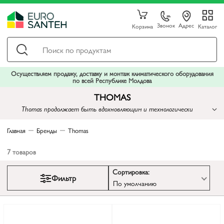
Звонок
Адрес
Корзина
Каталог
Осуществляем продажу, доставку и монтаж климатического оборудования
по всей Республике Молдова
THOMAS
Thomas продолжает быть вдохновляющим и технологически
передовым брендом, где внимание к деталям и стремление к
совершенству в каждом продукте создают неповторимый опыт
Главная
Бренды
Thomas
использования
7
товаров
Сортировка:
Фильтр
По умолчанию