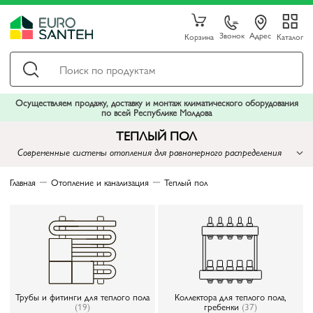
Звонок
Адрес
Корзина
Каталог
Осуществляем продажу, доставку и монтаж климатического оборудования
по всей Республике Молдова
ТЕПЛЫЙ ПОЛ
Современные системы отопления для равномерного распределения
тепла
Главная
Отопление и канализация
Теплый пол
Трубы и фитинги для теплого пола
Коллектора для теплого пола,
(19)
гребенки
(37)