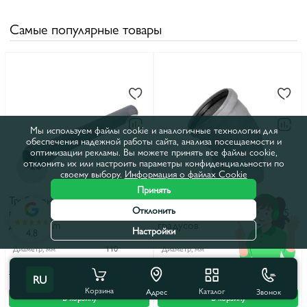
Самые популярные товары
Мы используем файлы cookie и аналогичные технологии для
обеспечения надежной работы сайта, анализа посещаемости и
оптимизации рекламы. Вы можете принять все файлы cookie,
отклонить их или настроить параметры конфиденциальности по
своему выбору.
Информация о файлах Cookie
Принять
Труба канализационная из
Угол канализационный из
Отклонить
полипропилена (PPR) d.110,
полипропилена (PPR) d.50 45
длина-1.5m
градусов
Настройки
4.8
Диаметр, мм
110
Диаметр, мм
50
266 лей
19 лей
298 лей
22 лей
RU
Корзина
Каталог
Звонок
Адрес
В корзину
В корзину