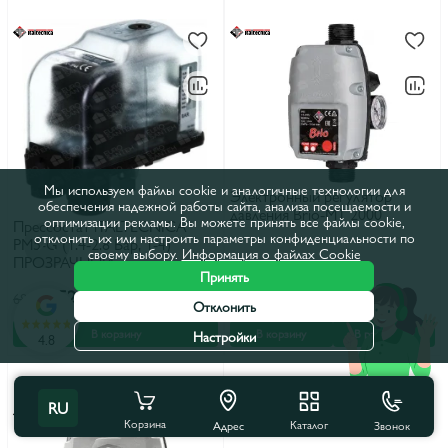
Мы используем файлы cookie и аналогичные технологии для
Электронный регулятор
обеспечения надежной работы сайта, анализа посещаемости и
давления Brio-MT 2000
оптимизации рекламы. Вы можете принять все файлы cookie,
Пресcостат iTALTECNICA
отклонить их или настроить параметры конфиденциальности по
PM5-G (1.4-2.8 Бар, 1-4)
своему выбору.
Информация о файлах Cookie
ПРОЗРАЧНЫЙ
Принять
523 лей
1 348 лей
689 лей
1 510 лей
Отклонить
В корзину
В корзину
В рассрочку
Настройки
4.8
RU
Корзина
Каталог
Звонок
Адрес