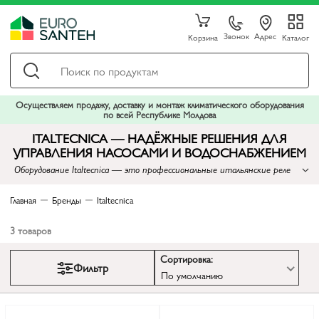
Звонок
Адрес
Корзина
Каталог
Осуществляем продажу, доставку и монтаж климатического оборудования
по всей Республике Молдова
ITALTECNICA — НАДЁЖНЫЕ РЕШЕНИЯ ДЛЯ
УПРАВЛЕНИЯ НАСОСАМИ И ВОДОСНАБЖЕНИЕМ
Оборудование Italtecnica — это профессиональные итальянские реле
давления, электронные контроллеры и автоматика, которые
обеспечивают стабильную работу насосов в любых условиях. Подходит
Главная
Бренды
Italtecnica
для систем водоснабжения частных домов, станций повышения
давления,
3
товаров
Сортировка:
Фильтр
По умолчанию