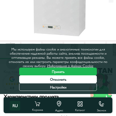
Мы используем файлы cookie и аналогичные технологии для
обеспечения надежной работы сайта, анализа посещаемости и
оптимизации рекламы. Вы можете принять все файлы cookie,
отклонить их или настроить параметры конфиденциальности по
своему выбору.
Информация о файлах Cookie
Код товара:
23755
Принять
Отклонить
Все характеристики
С этим товаром покупают
Настройки
4.8
Характеристики продукта
RU
Тип:
Конвекционные
Корзина
Каталог
Звонок
Адрес