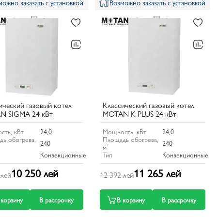
можно заказать с установкой
Возможно заказать с установкой
ический газовый котел
Классический газовый котел
N SIGMA 24 кВт
MOTAN K PLUS 24 кВт
сть, кВт
24,0
Мощность, кВт
24,0
ь обогрева,
Площадь обогрева,
240
240
м²
Конвекционные
Тип
Конвекционные
10 250 лей
11 265 лей
 лей
12 392 лей
 корзину
В рассрочку
В корзину
В рассрочку