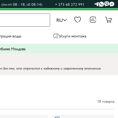
(пн-пт 08 - 18, сб 08-14)
+ 373 68 272 991
RU
трация воды
Услуги монтажа
публике Молдова
м для тех, кто стремится к надежному и современному отоплению
18
товаров