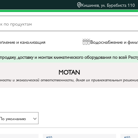
Кишинев, ул. Буребиста 110
пление и канализация
Водоснабжение и филь
родажу, доставку и монтаж климатического оборудования по всей Рес
MOTAN
ости и экологической ответственности, делая их привлекательным решение
По умолчанию