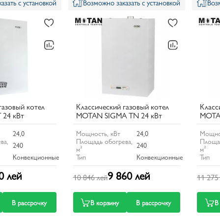
азать с установкой
Возможно заказать с установкой
Воз
газовый котел
Классический газовый котел
Класс
24 кВт
MOTAN SIGMA TN 24 кВт
MOTA
24,0
Мощность, кВт
24,0
Мощно
ва,
Площадь обогрева,
Площад
240
240
м²
м²
Конвекционные
Тип
Конвекционные
Тип
0 лей
9 860 лей
10 846 лей
11 275
В рассрочку
В корзину
В рассрочку
В