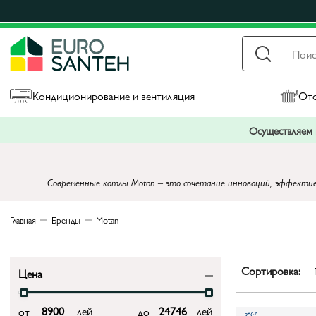
Кондиционирование и вентиляция
Ото
Осуществляем п
Современные котлы Motan – это сочетание инноваций, эффективн
Главная
Бренды
Motan
Сортировка:
Цена
лей
лей
от
до