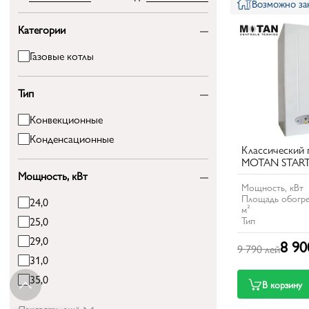
Возможно зак
Категории
Газовые котлы
Тип
Конвекционные
Конденсационные
Классический 
MOTAN START 
Мощность, кВт
Мощность, кВт
Площадь обогре
24,0
м²
Тип
25,0
29,0
8 90
9 790 лей
31,0
35,0
В корзину
Показать ещё