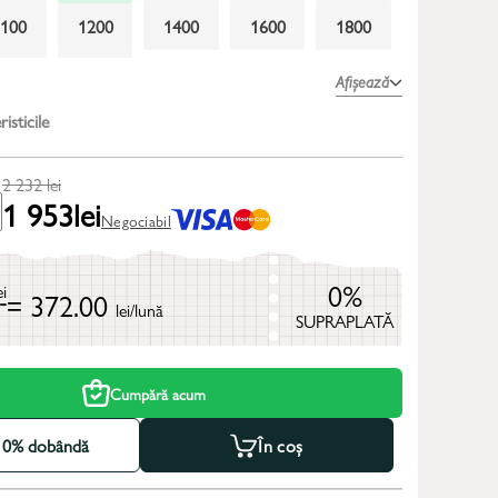
1100
1200
1400
1600
1800
2300
2600
Afișează
isticile
2 232
lei
1 953
lei
Negociabil
0%
ei
= 372.00
lei/lună
SUPRAPLATĂ
Cumpără acum
la 0% dobândă
În coș