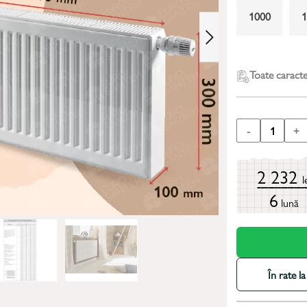
1000
2000
Toate caracter
-
1
+
2 232
l
6
lună
În rate 