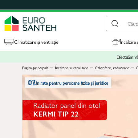
Climatizare și ventilație
Încălzire 
Efectuăm vân
Pagina principala
Încălzire și canalizare
Calorifere, radiatoare
C
In rate pentru persoane fizice și juridice