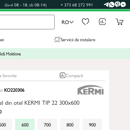
0
(lu-vi 08 - 18, sb 08-14)
+ 373 68 272 991
RO
pei
Servicii de instalare
blică Moldova
a favorite
Compară
ui:
KO220306
el din otel KERMI TIP 22 300x600
0
500
600
700
800
900