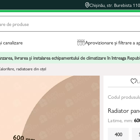
Chișinău, str. Burebista 11
și canalizare
Aprovizionare și filtrare a a
zarea, livrarea și instalarea echipamentului de climatizare în întreaga Repu
alorifere, radiatoare din oțel
L
Codul produsul
Radiator pan
Latime, mm:
60
400