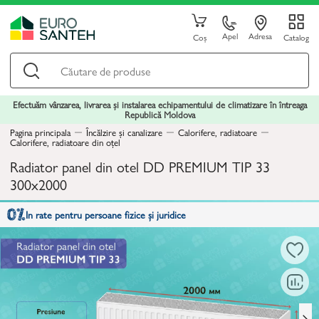
Apel
Adresa
Coș
Catalog
Efectuăm vânzarea, livrarea și instalarea echipamentului de climatizare în întreaga
Republică Moldova
Pagina principala
Încălzire și canalizare
Calorifere, radiatoare
Calorifere, radiatoare din oțel
Radiator panel din otel DD PREMIUM TIP 33
300x2000
In rate pentru persoane fizice și juridice