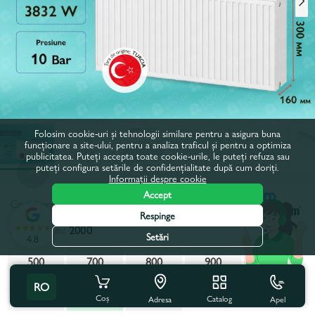
Folosim cookie-uri și tehnologii similare pentru a asigura buna
funcționare a site-ului, pentru a analiza traficul și pentru a optimiza
publicitatea. Puteți accepta toate cookie-urile, le puteți refuza sau
puteți configura setările de confidențialitate după cum doriți.
Informații despre cookie
Accept
Codul produsului:
50713
Respinge
Latime, mm:
2000
Setări
4.8
500
700
800
900
1000
RO
1100
1200
1400
1500
1600
Coș
Catalog
Apel
Adresa