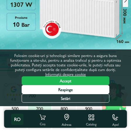
Folosim cookie-uri și tehnologii similare pentru a asigura buna
funcționare a site-ului, pentru a analiza traficul și pentru a optimiza
publicitatea. Puteți accepta toate cookie-urile, le puteți refuza sau
puteți configura setările de confidențialitate după cum doriți.
Informații despre cookie
Accept
Codul produsului:
50787
Respinge
Latime, mm:
700
Setări
4.8
500
700
800
900
1000
RO
1100
1200
1400
1500
1600
Coș
Catalog
Apel
Adresa