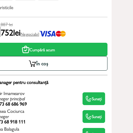
isticile
887
lei
752
lei
Negociabil
Cumpără acum
În coș
anager pentru consultanță
ir Imamearov
ager principal
Sunați
73 68 686 969
sea Cociurca
ager
Sunați
3 68 918 111
na Balagula