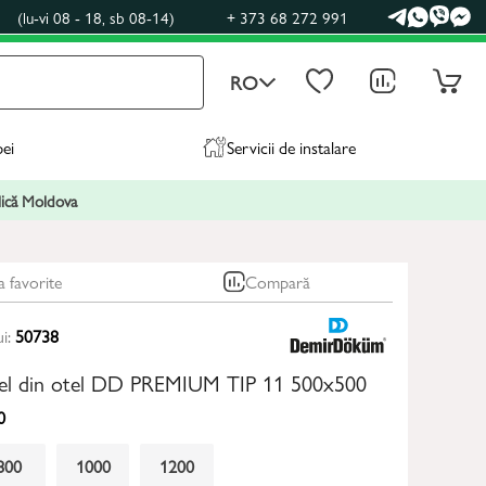
0
(lu-vi 08 - 18, sb 08-14)
+ 373 68 272 991
RO
pei
Servicii de instalare
blică Moldova
a favorite
Compară
ui:
50738
nel din otel DD PREMIUM TIP 11 500x500
0
800
1000
1200