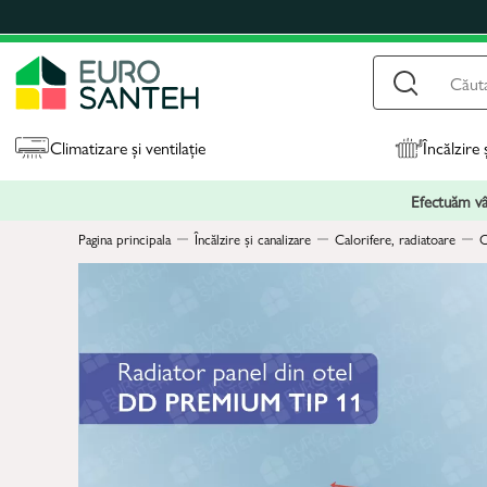
Climatizare și ventilație
Încălzire 
Efectuăm vân
Pagina principala
Încălzire și canalizare
Calorifere, radiatoare
C