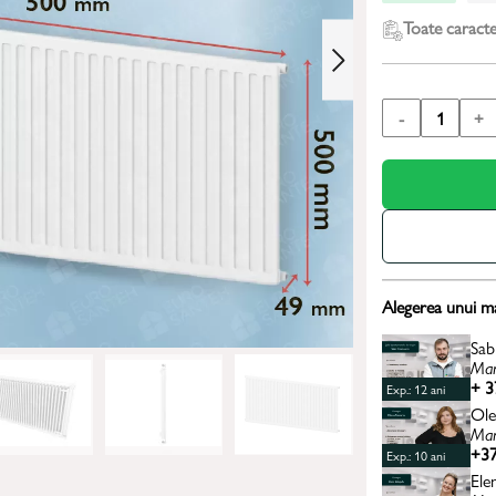
Toate caracter
-
1
+
Alegerea unui m
Sab
Man
+ 3
Exp.: 12 ani
Ole
Man
+37
Exp.: 10 ani
Ele