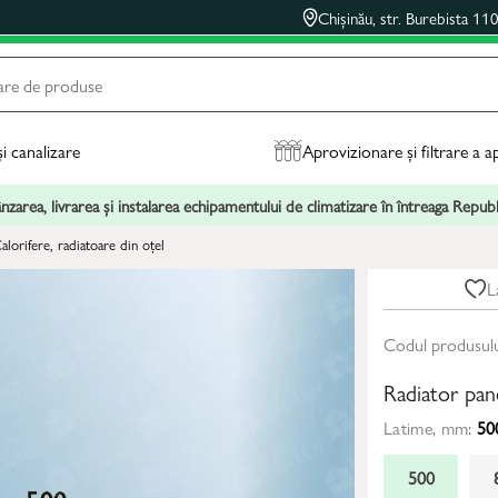
Chișinău, str. Burebista 11
și canalizare
Aprovizionare și filtrare a a
zarea, livrarea și instalarea echipamentului de climatizare în întreaga Repu
alorifere, radiatoare din oțel
L
Codul produsul
Radiator pa
Latime, mm:
50
500