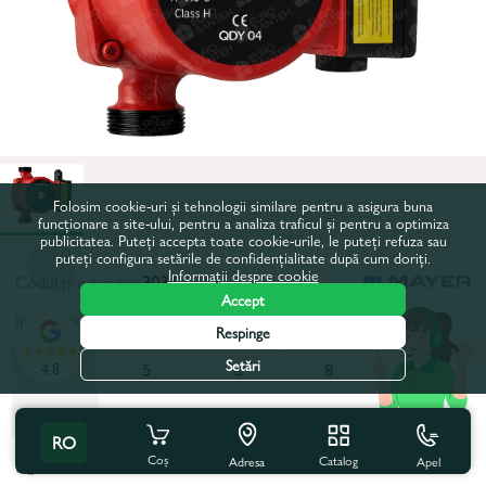
Folosim cookie-uri și tehnologii similare pentru a asigura buna
funcționare a site-ului, pentru a analiza traficul și pentru a optimiza
publicitatea. Puteți accepta toate cookie-urile, le puteți refuza sau
puteți configura setările de confidențialitate după cum doriți.
Informații despre cookie
Codul produsului:
3034
Accept
Inaltimea maxima de pompare, m:
5
Respinge
Setări
4.8
5
5
6
8
12
12
RO
Coș
Toate caracteristicile
Catalog
Apel
Adresa