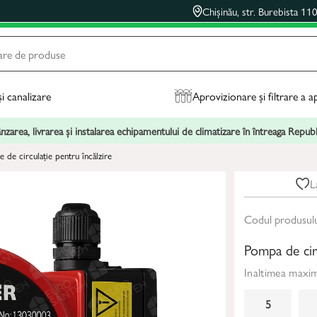
Chișinău, str. Burebista 11
și canalizare
Aprovizionare și filtrare a a
zarea, livrarea și instalarea echipamentului de climatizare în întreaga Repu
 de circulație pentru încălzire
L
Codul produsul
Pompa de ci
Inaltimea maxi
5