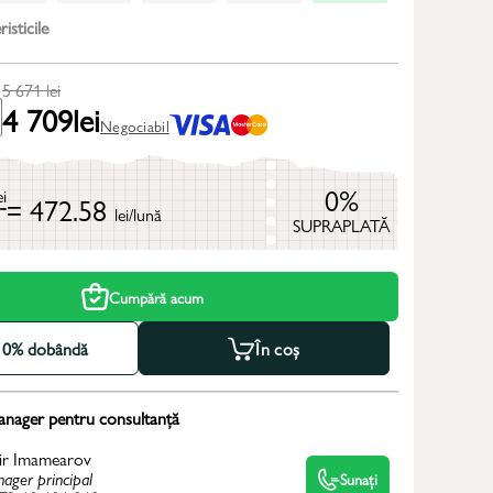
isticile
5 671
lei
4 709
lei
Negociabil
0%
ei
= 472.58
lei/lună
SUPRAPLATĂ
Cumpără acum
la 0% dobândă
În coș
anager pentru consultanță
ir Imamearov
ager principal
Sunați