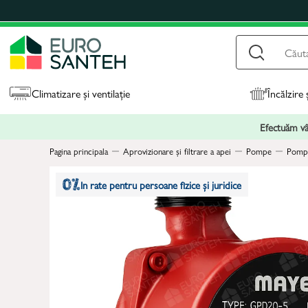
Climatizare și ventilație
Încălzire 
Efectuăm vân
Pagina principala
Aprovizionare și filtrare a apei
Pompe
Pompe
In rate pentru persoane fizice și juridice