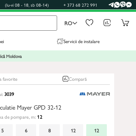
0
(lu-vi 08 - 18, sb 08-14)
+ 373 68 272 991
RO
pei
Servicii de instalare
blică Moldova
a favorite
Compară
ui:
3039
rculatie Mayer GPD 32-12
ma de pompare, m:
12
5
6
8
12
12