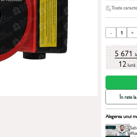
Toate caracter
-
1
+
5 671
l
12
lună
În rate 
Alegerea unui m
Sab
Man