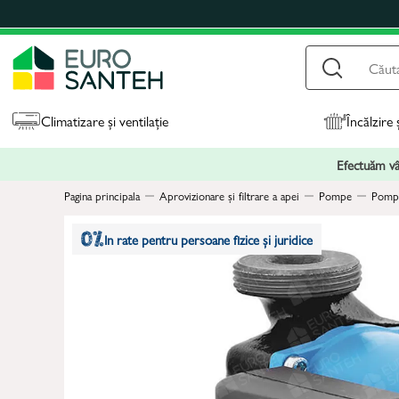
Climatizare și ventilație
Încălzire 
Efectuăm vân
Pagina principala
Aprovizionare și filtrare a apei
Pompe
Pompe
In rate pentru persoane fizice și juridice