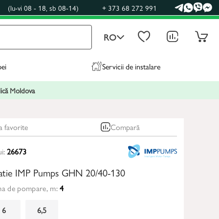
0
(lu-vi 08 - 18, sb 08-14)
+ 373 68 272 991
RO
pei
Servicii de instalare
blică Moldova
a favorite
Compară
ui:
26673
latie IMP Pumps GHN 20/40-130
ma de pompare, m:
4
6
6,5