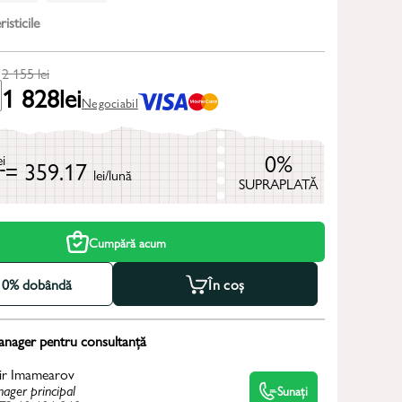
isticile
2 155
lei
1 828
lei
Negociabil
0%
ei
= 359.17
lei/lună
SUPRAPLATĂ
Cumpără acum
la 0% dobândă
În coș
anager pentru consultanță
ir Imamearov
ager principal
Sunați