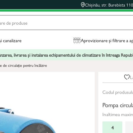
Chișinău, str. Burebista 11
și canalizare
Aprovizionare și filtrare a a
zarea, livrarea și instalarea echipamentului de climatizare în întreaga Repu
 de circulație pentru încălzire
L
Codul produsul
Pompa circu
Inaltimea maxi
4