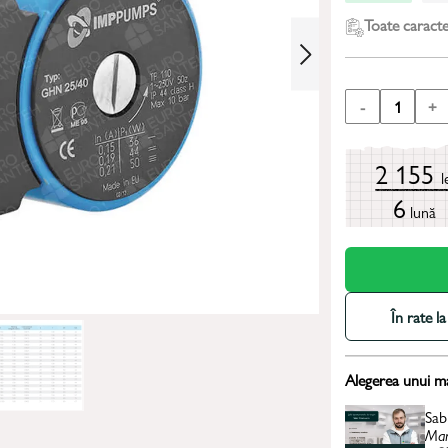
Toate caracter
-
1
+
2 155
l
6
lună
În rate 
Alegerea unui m
Sab
Man