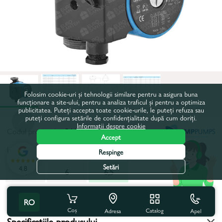
Folosim cookie-uri și tehnologii similare pentru a asigura buna
funcționare a site-ului, pentru a analiza traficul și pentru a optimiza
publicitatea. Puteți accepta toate cookie-urile, le puteți refuza sau
puteți configura setările de confidențialitate după cum doriți.
Informații despre cookie
Codul produsului:
26675
Accept
Inaltimea maxima de pompare, m:
6,5
Respinge
Setări
4.8
4
6
6,5
Toate caracteristicile
RO
Coș
Catalog
Apel
Adresa
Specificațiile produsului