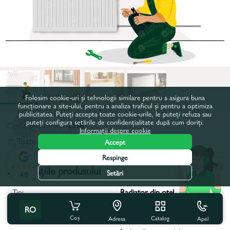
Folosim cookie-uri și tehnologii similare pentru a asigura buna
funcționare a site-ului, pentru a analiza traficul și pentru a optimiza
publicitatea. Puteți accepta toate cookie-urile, le puteți refuza sau
puteți configura setările de confidențialitate după cum doriți.
Codul produsului:
25981
Informații despre cookie
Toate caracteristicile
Accept
Respinge
Specificațiile produsului
Setări
4.8
Tip:
Radiator din oțel
RO
Acoperire Teritorială:
În toată Republica Moldova
Coș
Catalog
Apel
Adresa