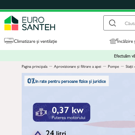
Climatizare și ventilație
Încălzire 
Efectuăm vân
Pagina principala
Aprovizionare și filtrare a apei
Pompe
Stați
In rate pentru persoane fizice și juridice