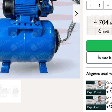
-
1
+
4 704
l
6
lună
În rate 
Alegerea unui m
Sab
Man
+ 3
Exp.: 12 ani
Ion
Man
+37
Exp.: 4 ani