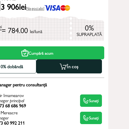
3 906
lei
Negociabil
0%
ei
= 784.00
lei/lună
SUPRAPLATĂ
Cumpără acum
la 0% dobândă
În coș
anager pentru consultanță
ir Imamearov
ager principal
Sunați
73 68 686 969
 Mereacre
ager
Sunați
3 60 992 211