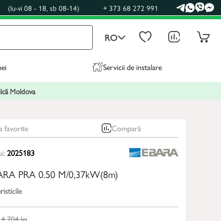
0
(lu-vi 08 - 18, sb 08-14)
+ 373 68 272 991
RO
pei
Servicii de instalare
blică Moldova
a favorite
Compară
ui:
2025183
BARA PRA 0.50 M/0,37kW(8m)
isticile
4 704
lei