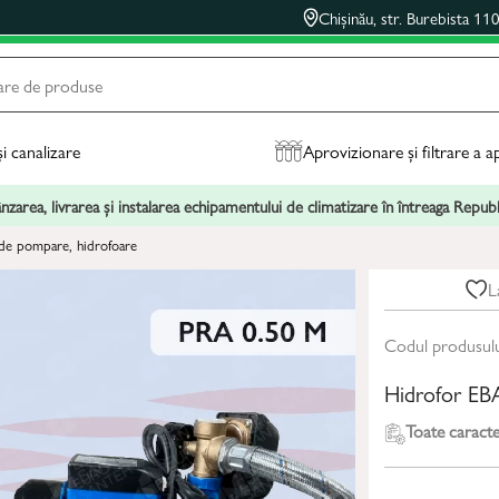
Chișinău, str. Burebista 11
și canalizare
Aprovizionare și filtrare a a
zarea, livrarea și instalarea echipamentului de climatizare în întreaga Repu
i de pompare, hidrofoare
L
Codul produsul
Hidrofor E
Toate caracter