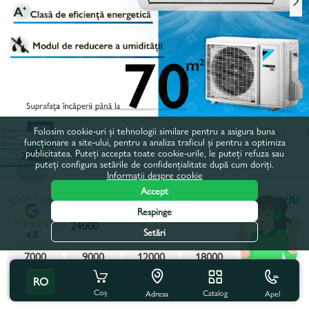
Folosim cookie-uri și tehnologii similare pentru a asigura buna
funcționare a site-ului, pentru a analiza traficul și pentru a optimiza
publicitatea. Puteți accepta toate cookie-urile, le puteți refuza sau
puteți configura setările de confidențialitate după cum doriți.
Informații despre cookie
Accept
Codul produsului:
645989
Respinge
Putere, BTU:
24000
Setări
4.8
7000
9000
12000
18000
18000
RO
24000
Coș
Catalog
Apel
Adresa