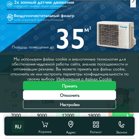
Мы используем файлы cookie и аналогичные технологии для
обеспечения надежной работы сайта, анализа посещаемости и
оптимизации рекламы. Вы можете принять все файлы cookie,
отклонить их или настроить параметры конфиденциальности по
своему выбору.
Информация о файлах Cookie
Принять
Код товара:
645960
Отклонить
Мощность, BTU:
12000
Настройки
4.8
7000
9000
12000
18000
RU
Все характеристики
С этим товаром покупают
Корзина
Каталог
Звонок
Адрес